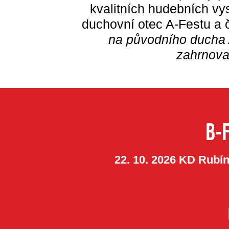
kvalitních hudebních vy
duchovní otec A-Festu a č
na původního ducha 
zahrnova
B-
22. 10. 2026 KD Rubí