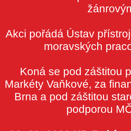
žánrovým
Akci pořádá Ústav přístr
moravských praco
Koná se pod záštitou 
Markéty Vaňkové, za fina
Brna a pod záštitou st
podporou MČ