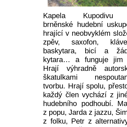
Kapela Kupodivu 
brněnské hudební uskup
hrající v neobvyklém slož
zpěv, saxofon, kláve
baskytara, bicí a žá
kytara… a funguje jim 
Hrají výhradně autors
škatulkami nespouta
tvorbu. Hrají spolu, přest
každý člen vychází z jin
hudebního podhoubí. Ma
z popu, Jarda z jazzu, Ši
z folku, Petr z alternativ