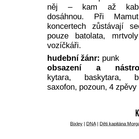
něj – kam až kabe
dosáhnou. Při Mamut
koncertech zůstávají se
pouze batolata, mrtvol
vozíčkáři.
hudební žánr:
punk
obsazení a nástroj
kytara, baskytara, bi
saxofon, pozoun, 4 zpěvy
K
Bixley
|
DNA
|
Děti kapitána Morg