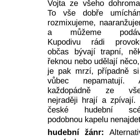
Vojta ze všeho dohroma
To vše dobře umíchá
rozmixujeme, naaranžuj
a můžeme podáva
Kupodivu rádi provoku
občas bývají trapní, ně
řeknou nebo udělají něco,
je pak mrzí, případně si
vůbec nepamatují. 
každopádně ze vše
nejraději hrají a zpívají.
české hudební scé
podobnou kapelu nenajdet
hudební žánr:
Alternati