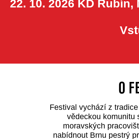
22. 10. 2026 KD Rubín,
Vst
O F
Festival vychází z tradic
vědeckou komunitu s
moravských pracoviš
nabídnout Brnu pestrý p