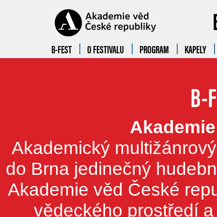
B-FEST
O FESTIVALU
PROGRAM
KAPELY
B-F
Akademie 
Akademický multižánrový 
do Brna jedinečný hudebn
Akademie věd České repub
vědeckého prostředí a