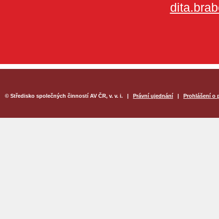
dita.bra
©
Středisko společných činností AV ČR, v. v. i. |
Právní ujednání
|
Prohlášení o 