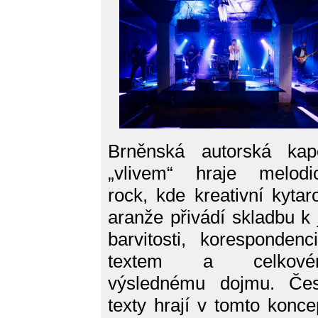
Brněnská autorská kap
„vlivem“ hraje melodi
rock, kde kreativní kytar
aranže přivádí skladbu k j
barvitosti, korespondenc
textem a celkové
výslednému dojmu. Če
texty hrají v tomto konce