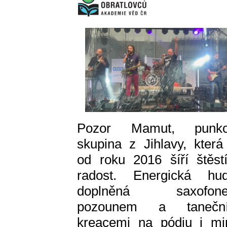
Pozor Mamut, punko
skupina z Jihlavy, která 
od roku 2016 šíří štěst
radost. Energická hu
doplněná saxofone
pozounem a taneční
kreacemi na pódiu i m