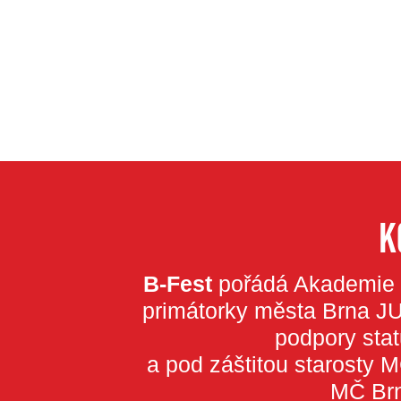
K
B-Fest
pořádá Akademie v
primátorky města Brna JU
podpory sta
a pod záštitou starosty
MČ Brn